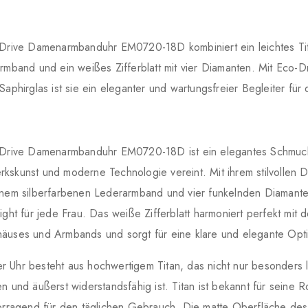
-Drive Damenarmbanduhr EM0720-18D kombiniert ein leichtes Ti
rmband und ein weißes Zifferblatt mit vier Diamanten. Mit Eco-D
Saphirglas ist sie ein eleganter und wartungsfreier Begleiter für 
-Drive Damenarmbanduhr EM0720-18D ist ein elegantes Schmuck
kskunst und moderne Technologie vereint. Mit ihrem stilvollen 
inem silberfarbenen Lederarmband und vier funkelnden Diamanten
ight für jede Frau. Das weiße Zifferblatt harmoniert perfekt mit 
äuses und Armbands und sorgt für eine klare und elegante Opti
 Uhr besteht aus hochwertigem Titan, das nicht nur besonders l
n und äußerst widerstandsfähig ist. Titan ist bekannt für seine R
vorragend für den täglichen Gebrauch. Die matte Oberfläche d