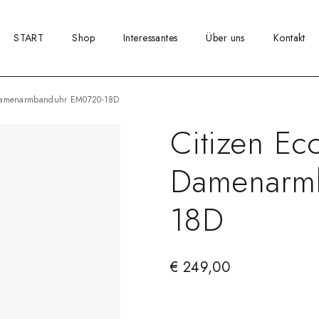
START
Shop
Interessantes
Über uns
Kontakt
e Damenarmbanduhr EM0720-18D
Citizen Ec
Damenarm
18D
€
249,00