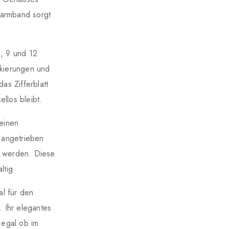
rarmband sorgt
6, 9 und 12
rkierungen und
as Zifferblatt
llos bleibt.
einen
, angetrieben
n werden. Diese
ltig.
al für den
 Ihr elegantes
 egal ob im