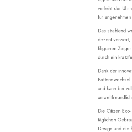
verleiht der Uh
für angenehmen T
Das strahlend we
dezent verziert,
filigranen Zeige
durch ein kratzf
Dank der innova
Batteriewechsel.
und kann bei vol
umweltfreundlic
Die Citizen Eco-
täglichen Gebra
Design und die 