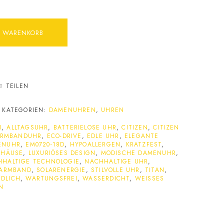
N WARENKORB
TEILEN
KATEGORIEN:
DAMENUHREN
,
UHREN
N
,
ALLTAGSUHR
,
BATTERIELOSE UHR
,
CITIZEN
,
CITIZEN
RMBANDUHR
,
ECO-DRIVE
,
EDLE UHR
,
ELEGANTE
ENUHR
,
EM0720-18D
,
HYPOALLERGEN
,
KRATZFEST
,
EHÄUSE
,
LUXURIÖSES DESIGN
,
MODISCHE DAMENUHR
,
HALTIGE TECHNOLOGIE
,
NACHHALTIGE UHR
,
RARMBAND
,
SOLARENERGIE
,
STILVOLLE UHR
,
TITAN
,
DLICH
,
WARTUNGSFREI
,
WASSERDICHT
,
WEISSES Z
N