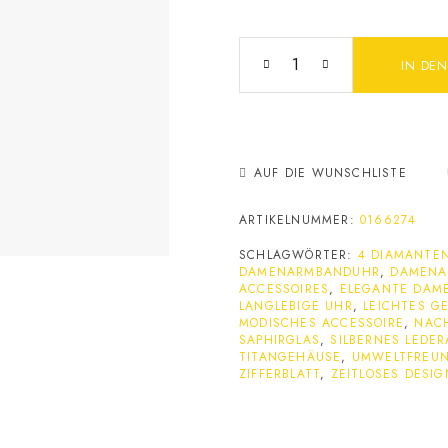
IN DE
AUF DIE WUNSCHLISTE
ARTIKELNUMMER:
0166274
SCHLAGWÖRTER:
4 DIAMANTE
DAMENARMBANDUHR
,
DAMENA
ACCESSOIRES
,
ELEGANTE DAM
LANGLEBIGE UHR
,
LEICHTES G
MODISCHES ACCESSOIRE
,
NACH
SAPHIRGLAS
,
SILBERNES LEDE
TITANGEHÄUSE
,
UMWELTFREUN
IFFERBLATT
,
ZEITLOSES DESIG