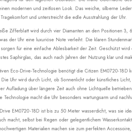
r einen modernen und zeitlosen Look. Das weiche, silberne Lede
ragekomfort und unterstreicht die edle Ausstrahlung der Uhr.
iße Zifferblatt wird durch vier Diamanten an den Positionen 3, 
 was der Uhr eine luxuriöse Note verleiht. Die klaren Stundenma
r sorgen für eine einfache Ablesbarkeit der Zeit. Geschützt wird d
estes Saphirglas, das auch nach Jahren der Nutzung klar und make
tiven Eco-Drive-Technologie benötigt die Citizen EM0720-18D k
 Die Uhr wird durch Licht, ob Sonnenlicht oder künstliches Licht
ler Aufladung über längere Zeit auch ohne Lichtquelle betriebe
he Technologie macht die Uhr besonders wartungsarm und nachha
Drive EM0720-18D ist bis zu 50 Meter wasserdicht, was sie ide
uch macht, selbst bei Regen oder gelegentlichem Wasserkontakt.
hochwertigen Materialien machen sie zum perfekten Accessoire,