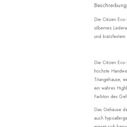
Beschreibung
Die Citizen Eco
silbernes Ledera
und kratzfestem 
Die Citizen Eco
höchste Handwer
Titangehäuse, e
ein wahres Highl
Farbton des Geh
Das Gehäuse der
auch hypoallerge
eignet sich her