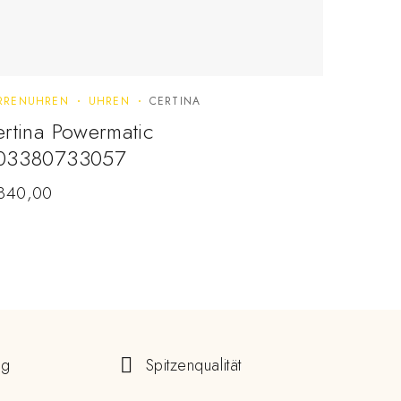
RRENUHREN
UHREN
CERTINA
HERRENUH
rtina Powermatic
Bulova
03380733057
96B40
840,00
€
849,0
ng
Spitzenqualität