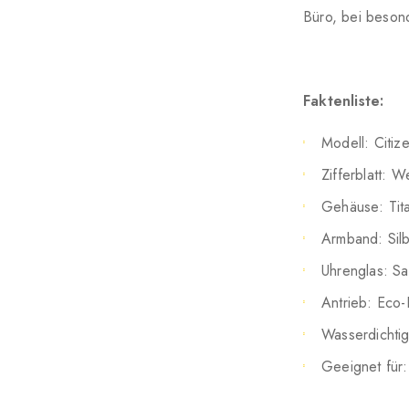
Büro, bei besond
Faktenliste:
Modell: Citi
Zifferblatt: 
Gehäuse: Tit
Armband: Sil
Uhrenglas: Sap
Antrieb: Eco-D
Wasserdichtig
Geeignet für: