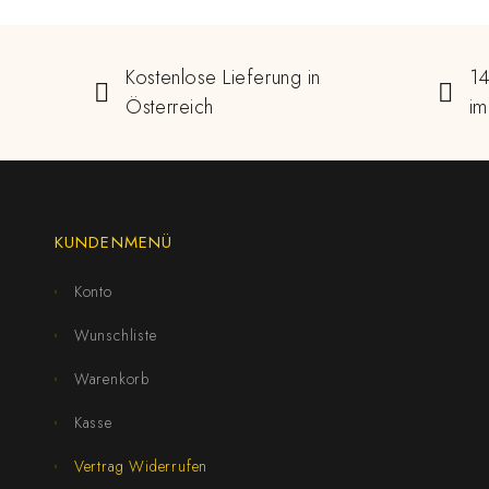
Kostenlose Lieferung in
14
Österreich
im
KUNDENMENÜ
Konto
Wunschliste
Warenkorb
Kasse
Vertrag Widerrufen