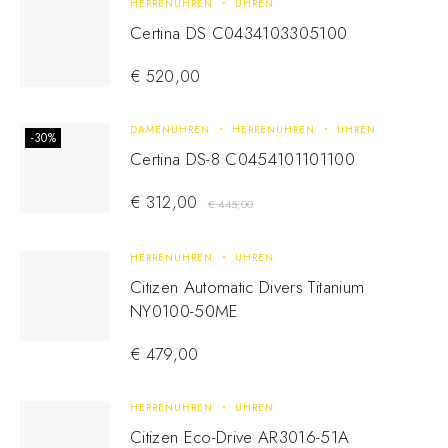
HERRENUHREN
UHREN
Certina DS C0434103305100
€
520,00
DAMENUHREN
HERRENUHREN
UHREN
-30%
Certina DS-8 C0454101101100
€
312,00
€
445,00
HERRENUHREN
UHREN
Citizen Automatic Divers Titanium
NY0100-50ME
€
479,00
HERRENUHREN
UHREN
Citizen Eco-Drive AR3016-51A