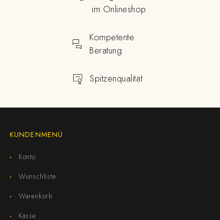
im Onlineshop
Kompetente
Beratung
Spitzenqualität
KUNDENMENÜ
Konto
Wunschliste
Warenkorb
Kasse