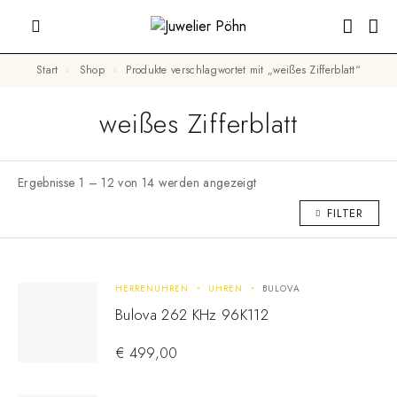
Start
Shop
Produkte verschlagwortet mit „weißes Zifferblatt“
weißes Zifferblatt
Ergebnisse 1 – 12 von 14 werden angezeigt
FILTER
HERRENUHREN
UHREN
BULOVA
Bulova 262 KHz 96K112
€
499,00