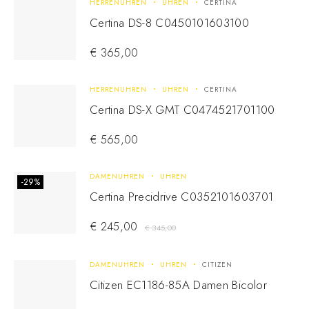
HERRENUHREN
UHREN
CERTINA
Certina DS-8 C0450101603100
€
365,00
HERRENUHREN
UHREN
CERTINA
Certina DS-X GMT C0474521701100
€
565,00
DAMENUHREN
UHREN
-29%
Certina Precidrive C0352101603701
€
245,00
€
345,00
DAMENUHREN
UHREN
CITIZEN
Citizen EC1186-85A Damen Bicolor