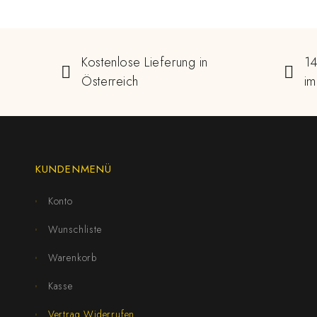
Kostenlose Lieferung in
14
Österreich
im
KUNDENMENÜ
Konto
Wunschliste
Warenkorb
Kasse
Vertrag Widerrufen