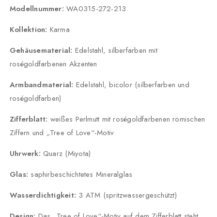
Modellnummer:
WA0315-272-213
Kollektion:
Karma
Gehäusematerial:
Edelstahl, silberfarben mit
roségoldfarbenen Akzenten
Armbandmaterial:
Edelstahl, bicolor (silberfarben und
roségoldfarben)
Zifferblatt:
weißes Perlmutt mit roségoldfarbenen römischen
Ziffern und „Tree of Love“-Motiv
Uhrwerk:
Quarz (Miyota)
Glas:
saphirbeschichtetes Mineralglas
Wasserdichtigkeit:
3 ATM (spritzwassergeschützt)
Design:
Das „Tree of Love“-Motiv auf dem Zifferblatt steht