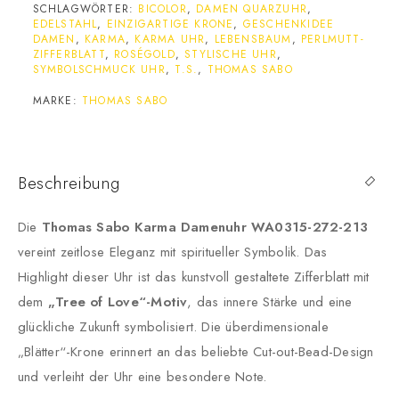
SCHLAGWÖRTER:
BICOLOR
,
DAMEN QUARZUHR
,
EDELSTAHL
,
EINZIGARTIGE KRONE
,
GESCHENKIDEE
DAMEN
,
KARMA
,
KARMA UHR
,
LEBENSBAUM
,
PERLMUTT-
ZIFFERBLATT
,
ROSÉGOLD
,
STYLISCHE UHR
,
SYMBOLSCHMUCK UHR
,
T.S.
,
THOMAS SABO
MARKE:
THOMAS SABO
Beschreibung
Die
Thomas Sabo Karma Damenuhr WA0315-272-213
vereint zeitlose Eleganz mit spiritueller Symbolik.
Das
Highlight dieser Uhr ist das kunstvoll gestaltete Zifferblatt mit
dem
„Tree of Love“-Motiv
, das innere Stärke und eine
glückliche Zukunft symbolisiert.
Die überdimensionale
„Blätter“-Krone erinnert an das beliebte Cut-out-Bead-Design
und verleiht der Uhr eine besondere Note.