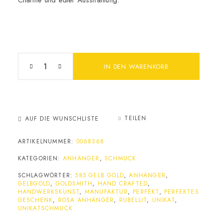
Charme und edler Ausstrahlung.
IN DEN WARENKORB
TEILEN
AUF DIE WUNSCHLISTE
ARTIKELNUMMER:
0068368
KATEGORIEN:
ANHÄNGER
,
SCHMUCK
SCHLAGWÖRTER:
585 GELB GOLD
,
ANHÄNGER
,
GELBGOLD
,
GOLDSMITH
,
HAND CRAFTED
,
HANDWERKSKUNST
,
MANUFAKTUR
,
PERFEKT
,
PERFEKTES
GESCHENK
,
ROSA ANHÄNGER
,
RUBELLIT
,
UNIKAT
,
UNIKATSCHMUCK