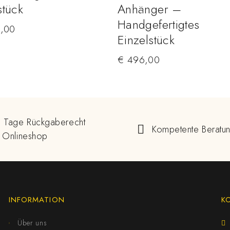
stück
Anhänger –
Handgefertigtes
,00
Einzelstück
€
496,00
 Tage Rückgaberecht
Kompetente Beratu
 Onlineshop
INFORMATION
K
Über uns