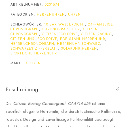
ARTIKELNUMMER:
0201574
KATEGORIEN:
HERRENUHREN
,
UHREN
SCHLAGWÖRTER:
10 BAR WASSERDICHT
,
24H-ANZEIGE
,
CHRONOGRAPH
,
CHRONOGRAPH UHR
,
CITIZEN
CHRONOGRAPH
,
CITIZEN ECO-DRIVE
,
CITIZEN RACING
,
CITIZEN UHR
,
ECO-DRIVE
,
EDELSTAHL HERRENUHR
,
HERRENCHRONOGRAPH
,
HERRENUHR SCHWARZ
,
SCHWARZES ZIFFERBLATT
,
SOLARUHR HERREN
,
SPORTLICHE HERRENUHR
MARKE:
CITIZEN
Beschreibung
Die
Citizen Racing Chronograph CA4714-55E
ist eine
sportlich-elegante Herrenuhr, die durch technische Raffinesse,
robustes Design und zuverlässige Funktionalität überzeugt