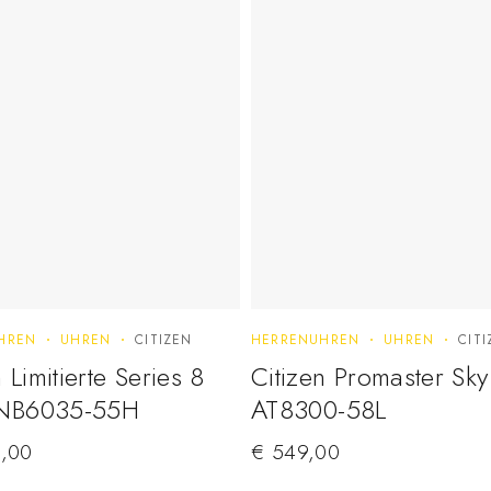
HREN
UHREN
CITIZEN
HERRENUHREN
UHREN
CIT
 Limitierte Series 8
Citizen Promaster Sky
NB6035-55H
AT8300-58L
,00
€
549,00