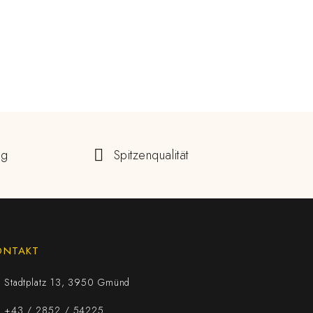
ng
Spitzenqualität
ONTAKT
Stadtplatz 13, 3950 Gmünd
+43 / 2852 / 54225