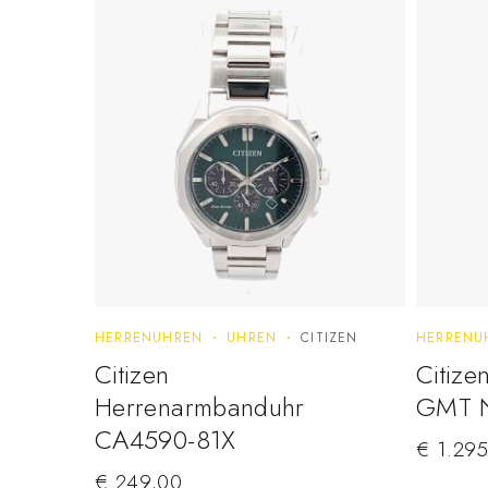
HERRENUHREN
UHREN
CITIZEN
HERRENU
Citizen
Citizen
Herrenarmbanduhr
GMT 
CA4590-81X
€
1.295
€
249,00