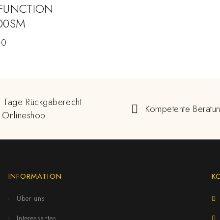
IFUNCTION
00SM
00
 Tage Rückgaberecht
Kompetente Beratu
 Onlineshop
INFORMATION
K
Über uns
Interessantes