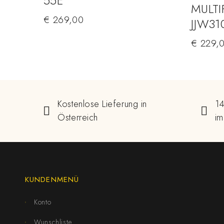
55E
MULT
€
269,00
JJW31
€
229,
Kostenlose Lieferung in
14
Österreich
im
KUNDENMENÜ
Konto
Wunschliste