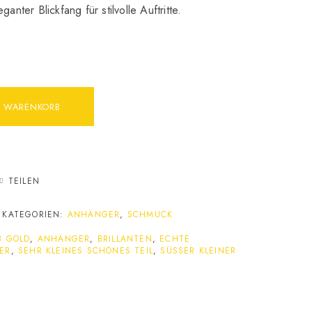
anter Blickfang für stilvolle Auftritte.
N WARENKORB
TEILEN
KATEGORIEN:
ANHÄNGER
,
SCHMUCK
B GOLD
,
ANHÄNGER
,
BRILLANTEN
,
ECHTE
ER
,
SEHR KLEINES SCHÖNES TEIL
,
SÜSSER KLEINER A