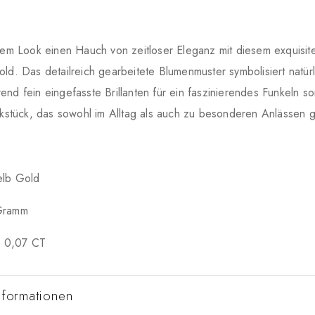
hrem Look einen Hauch von zeitloser Eleganz mit diesem exquisi
ld. Das detailreich gearbeitete Blumenmuster symbolisiert natür
nd fein eingefasste Brillanten für ein faszinierendes Funkeln so
ckstück, das sowohl im Alltag als auch zu besonderen Anlässen g
elb Gold
Gramm
en 0,07 CT
nformationen