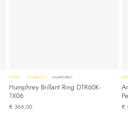
RINGE
SCHMUCK
HUMPHREY
BR
Humphrey Brillant Ring DTR60K-
An
1X06
Pe
€
366,00
€