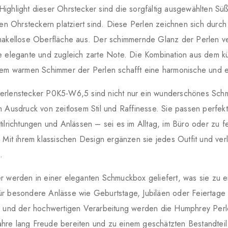
ighlight dieser Ohrstecker sind die sorgfältig ausgewählten Sü
den Ohrsteckern platziert sind. Diese Perlen zeichnen sich durch 
makellose Oberfläche aus. Der schimmernde Glanz der Perlen ve
e elegante und zugleich zarte Note. Die Kombination aus dem k
dem warmen Schimmer der Perlen schafft eine harmonische und e
rlenstecker P0K5-W6,5 sind nicht nur ein wunderschönes Sch
 Ausdruck von zeitlosem Stil und Raffinesse. Sie passen perfekt
ilrichtungen und Anlässen – sei es im Alltag, im Büro oder zu fe
 Mit ihrem klassischen Design ergänzen sie jedes Outfit und ver
.
 werden in einer eleganten Schmuckbox geliefert, was sie zu e
r besondere Anlässe wie Geburtstage, Jubiläen oder Feiertage 
n und der hochwertigen Verarbeitung werden die Humphrey Perl
 Jahre lang Freude bereiten und zu einem geschätzten Bestandteil