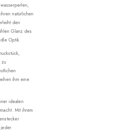
ßwasserperlen,
ihren natürlichen
rleiht den
ühlen Glanz des
dle Optik.
muckstück,
 zu
stlichen
leihen ihm eine
iner idealen
macht. Mit ihrem
enstecker
 jeder