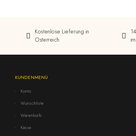
Kostenlose Lieferung in
14
Österreich
im
KUNDENMENÜ
Konto
Wunschliste
Warenkorb
Kasse