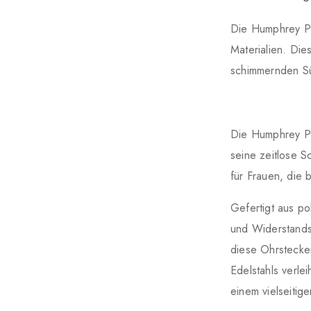
Die Humphrey Pe
Materialien. Dies
schimmernden Sü
Die Humphrey Pe
seine zeitlose S
für Frauen, die
Gefertigt aus po
und Widerstandsf
diese Ohrstecke
Edelstahls verle
einem vielseitig