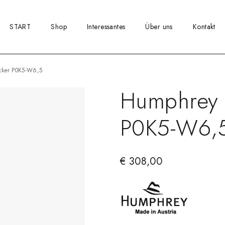
START
Shop
Interessantes
Über uns
Kontakt
ecker P0K5-W6,5
Humphrey 
P0K5-W6,
€
308,00