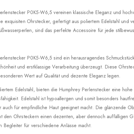
rlenstecker P0K5-W6,5 vereinen klassische Eleganz und hoch
e exquisiten Ohrstecker, gefertigt aus poliertem Edelstahl und ve
ßwasserperlen, sind das perfekte Accessoire für jede stilbewus
rlenstecker P0K5-W6,5 sind ein herausragendes Schmuckstück
chönheit und erstklassige Verarbeitung überzeugt. Diese Ohrstec
 besonderen Wert auf Qualität und dezente Eleganz legen.
liertem Edelstahl, bieten die Humphrey Perlenstecker eine hohe 
ähigkeit. Edelstahl ist hypoallergen und somit besonders hautfr
r auch für empfindliche Haut geeignet macht. Die glänzende Ob
iht den Ohrsteckern einen dezenten, aber dennoch auffälligen Gl
en Begleiter für verschiedene Anlässe macht.