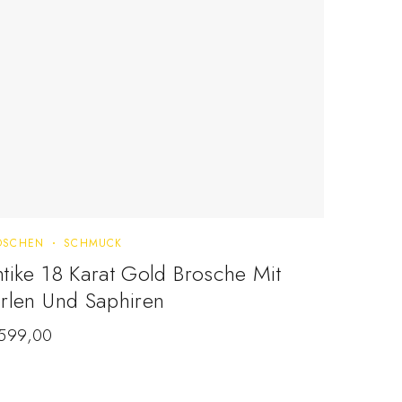
OSCHEN
SCHMUCK
RINGE
S
tike 18 Karat Gold Brosche Mit
14 Kt. 
rlen Und Saphiren
Rubine
599,00
€
695,0