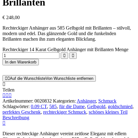
Brillanten
€
248,00
Rechteckiger Anhänger aus 585 Gelbgold mit Brillanten – stilvoll,
modern und edel. Das glänzende Gold und die funkelnden
Brillanten machen ihn zum eleganten Blickfang.
Rechteckiger 14 Karat Gelbgold Anhänger mit Brillanten Menge
In den Warenkorb
Auf die Wunschliste
Von Wunschliste entfernen
Teilen
Artikelnummer:
0020832
Kategorien:
Anhänger
,
Schmuck
Schlagwörter:
0.09 CT
,
585
,
für die Dame
,
Gelbgold
,
goldschmied
,
perfektes Geschenk
,
rechteckiger Schmuck
,
schönes kleines Teil
Beschreibung
Dieser rechteckige Anhänger vereint zeitlose Eleganz mit edlem