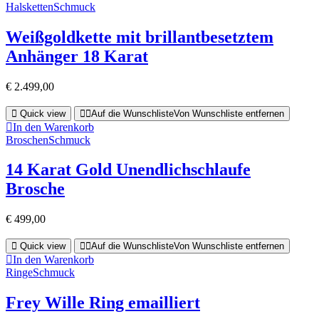
Halsketten
Schmuck
Weißgoldkette mit brillantbesetztem
Anhänger 18 Karat
€
2.499,00
Quick view
Auf die Wunschliste
Von Wunschliste entfernen
In den Warenkorb
Broschen
Schmuck
14 Karat Gold Unendlichschlaufe
Brosche
€
499,00
Quick view
Auf die Wunschliste
Von Wunschliste entfernen
In den Warenkorb
Ringe
Schmuck
Frey Wille Ring emailliert