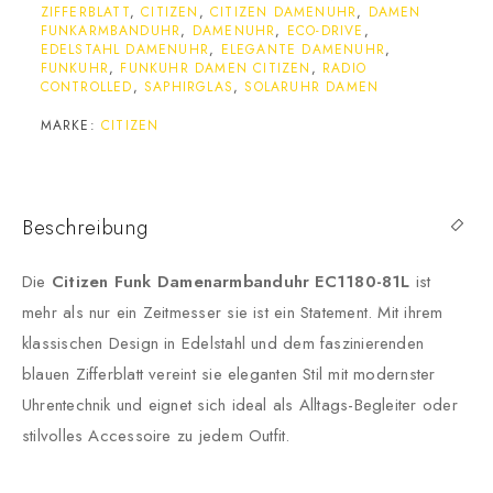
ZIFFERBLATT
,
CITIZEN
,
CITIZEN DAMENUHR
,
DAMEN
FUNKARMBANDUHR
,
DAMENUHR
,
ECO-DRIVE
,
EDELSTAHL DAMENUHR
,
ELEGANTE DAMENUHR
,
FUNKUHR
,
FUNKUHR DAMEN CITIZEN
,
RADIO
CONTROLLED
,
SAPHIRGLAS
,
SOLARUHR DAMEN
MARKE:
CITIZEN
Beschreibung
Die
Citizen Funk Damenarmbanduhr EC1180-81L
ist
mehr als nur ein Zeitmesser sie ist ein Statement. Mit ihrem
klassischen Design in Edelstahl und dem faszinierenden
blauen Zifferblatt vereint sie eleganten Stil mit modernster
Uhrentechnik und eignet sich ideal als Alltags-Begleiter oder
stilvolles Accessoire zu jedem Outfit.