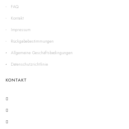
FAQ
Kontakt
Impressum
Rückgabebestimmungen
Allgemeine Geschäftsbedingungen
Datenschutzrichtlinie
KONTAKT
Stadtplatz 13, 3950 Gmünd
+43 / 2852 / 54225
Mo - Fr: 08:30 - 12:00 / 14:00 - 18:00