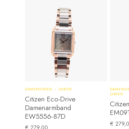
DAMENUHREN
UHREN
DAMENUH
UHREN
Citizen Eco-Drive
Citize
Damenarmband
EM09
EW5556-87D
€
279,
€
279,00