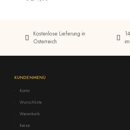
Kostenlose Lieferung in
14
Österreich
im
KUNDENMENÜ
Konto
Wunschliste
Warenkorb
Kasse