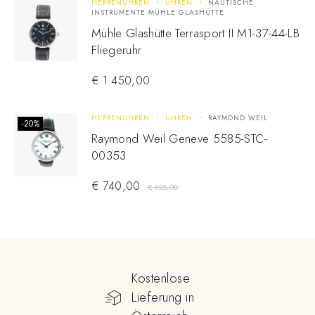
HERRENUHREN
UHREN
NAUTISCHE
INSTRUMENTE MÜHLE GLASHÜTTE
Mühle Glashütte Terrasport II M1-37-44-LB
Fliegeruhr
€
1.450,00
HERRENUHREN
UHREN
RAYMOND WEIL
-20%
Raymond Weil Geneve 5585-STC-
00353
€
740,00
€
925,00
Kostenlose
Lieferung in