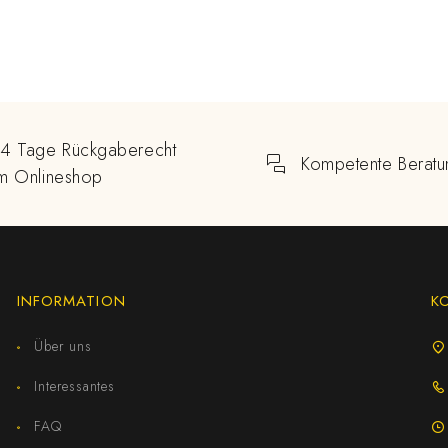
14 Tage Rückgaberecht
Kompetente Beratu
im Onlineshop
INFORMATION
K
Über uns
Interessantes
FAQ