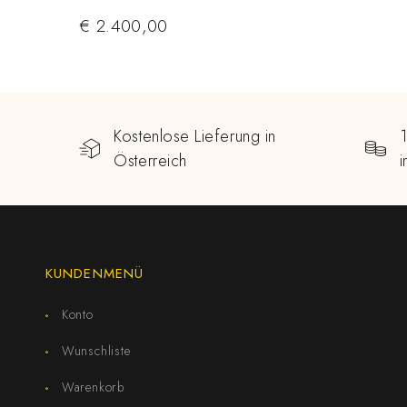
€
2.400,00
Kostenlose Lieferung in
Österreich
KUNDENMENÜ
Konto
Wunschliste
Warenkorb