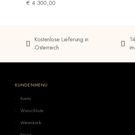
€
4.300,00
Kostenlose Lieferung in
14
Österreich
im
KUNDENMENÜ
Konto
Wunschliste
Warenkorb
Kasse