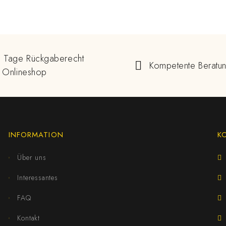
 Tage Rückgaberecht
Kompetente Beratu
 Onlineshop
INFORMATION
K
Über uns
Interessantes
FAQ
Kontakt