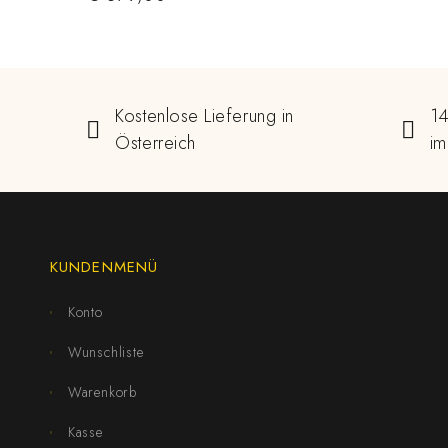
Kostenlose Lieferung in
14
Österreich
im
KUNDENMENÜ
Konto
Wunschliste
Warenkorb
Kasse