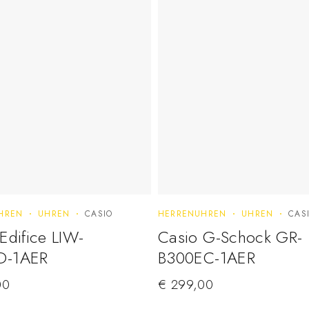
HREN
UHREN
CASIO
HERRENUHREN
UHREN
CAS
Edifice LIW-
Casio G-Schock GR-
D-1AER
B300EC-1AER
00
€
299,00