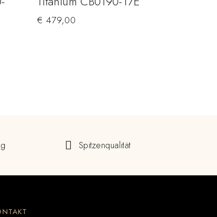
-
Titanium CB0190-17E
€
479,00
ng
Spitzenqualität
ONTAKT