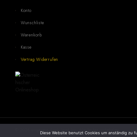
Konto
Wunschliste
Warenkorb
Kasse
Vertrag Widerrufen
© 2026 umgesetzt durch
Jezek Jan
. Alle Rechte vorbehalten
Diese Website benutzt Cookies um anständig zu fu