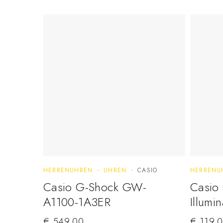
HERRENUHREN
UHREN
CASIO
HERRENU
Casio G-Shock GW-
Casio
A1100-1A3ER
Illumi
€
549,00
€
119,