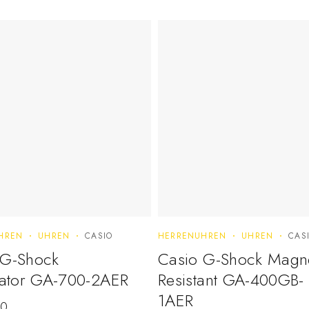
HREN
UHREN
CASIO
HERRENUHREN
UHREN
CAS
 G-Shock
Casio G-Shock Magne
nator GA-700-2AER
Resistant GA-400GB-
1AER
00