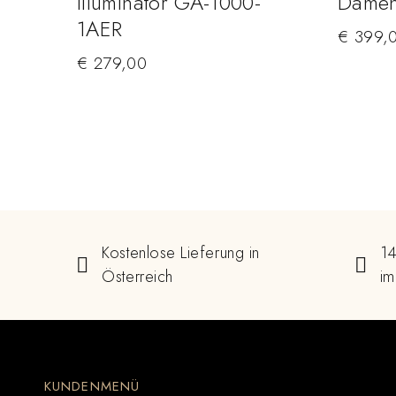
Illuminator GA-1000-
Damen
1AER
€
399,
€
279,00
Kostenlose Lieferung in
14
Österreich
im
KUNDENMENÜ