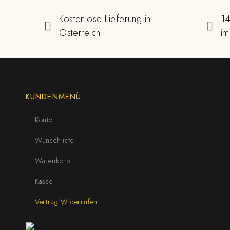
Kostenlose Lieferung in
14
Österreich
im
KUNDENMENÜ
Konto
Wunschliste
Warenkorb
Kasse
Vertrag Widerrufen