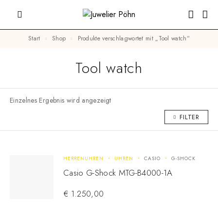
Start
Shop
Produkte verschlagwortet mit „Tool watch“
Tool watch
Einzelnes Ergebnis wird angezeigt
FILTER
HERRENUHREN
UHREN
CASIO
G-SHOCK
Casio G-Shock MTG-B4000-1A
€
1.250,00