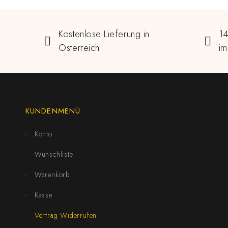
Kostenlose Lieferung in
14
Österreich
im
KUNDENMENÜ
Konto
Wunschliste
Warenkorb
Kasse
Vertrag Widerrufen