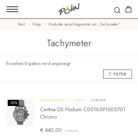
Start
Shop
Produkte verschlagwortet mit „Tachymeter“
Tachymeter
Einzelnes Ergebnis wird angezeigt
FILTER
HERRENUHREN
UHREN
CERTINA
-30%
Certina DS Podium C0016391605701
Chrono
€
440,00
€
628,00