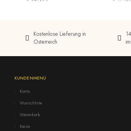
Kostenlose Lieferung in
14
Österreich
im
KUNDENMENÜ
Konto
Wunschliste
Warenkorb
Kasse