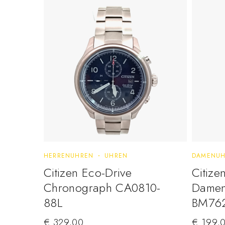
HERRENUHREN
UHREN
DAMENUH
Citizen Eco-Drive
Citize
Chronograph CA0810-
Damen
88L
BM76
€
329,00
€
199,