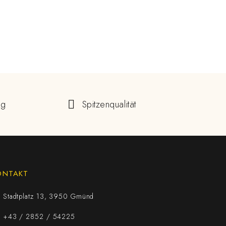
ng
Spitzenqualität
ONTAKT
Stadtplatz 13, 3950 Gmünd
+43 / 2852 / 54225