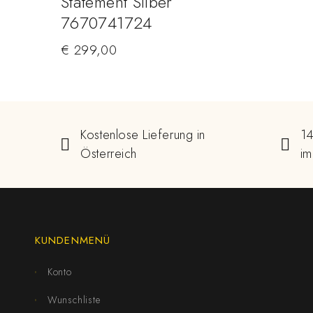
Statement Silber
7670741724
€
299,00
Kostenlose Lieferung in
14
Österreich
im
KUNDENMENÜ
Konto
Wunschliste