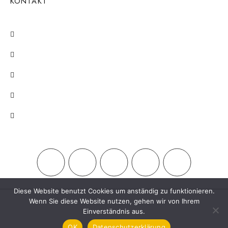
KONTAKT
Stadtplatz 13, 3950 Gmünd
+43 / 2852 / 54225
Mo - Fr: 08:30 - 12:00 / 14:00 - 18:00
Sa: 08:30 - 12:00
office@juwelier-poehn.at
Diese Website benutzt Cookies um anständig zu funktionieren.
Wenn Sie diese Website nutzen, gehen wir von Ihrem
© 2026 umgesetzt durch
Jezek Jan
. Alle Rechte vorbehalten
Einverständnis aus.
OK
Datenschutzerklärung