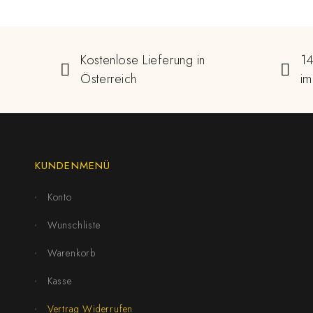
Kostenlose Lieferung in
14
Österreich
im
KUNDENMENÜ
Konto
Wunschliste
Warenkorb
Kasse
Vertrag Widerrufen