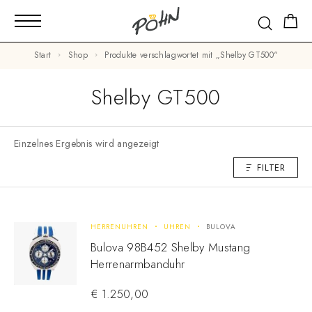
Start
Shop
Produkte verschlagwortet mit „Shelby GT500“
Shelby GT500
Einzelnes Ergebnis wird angezeigt
FILTER
HERRENUHREN
UHREN
BULOVA
Bulova 98B452 Shelby Mustang
Herrenarmbanduhr
€
1.250,00