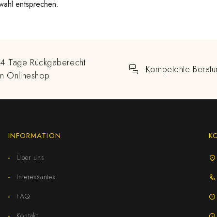
wahl entsprechen.
14 Tage Rückgaberecht
Kompetente Beratu
im Onlineshop
INFORMATION
K
Über uns
Interessantes
FAQ
Kontakt