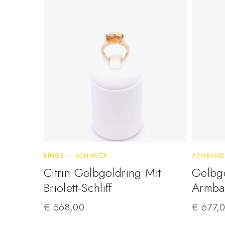
RINGE
SCHMUCK
ARMBÄND
Citrin Gelbgoldring Mit
Gelbgo
Briolett-Schliff
Armba
€
568,00
€
677,