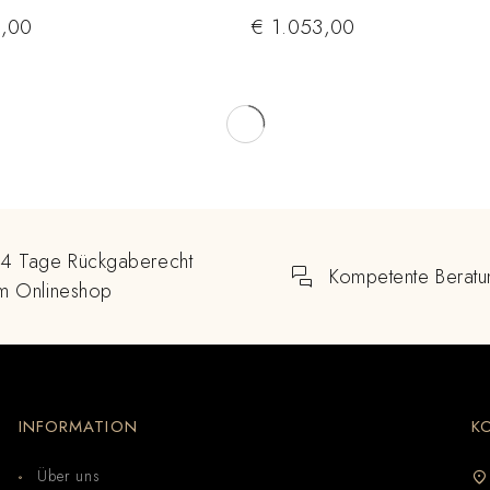
,00
€
1.053,00
14 Tage Rückgaberecht
Kompetente Beratu
im Onlineshop
INFORMATION
K
Über uns