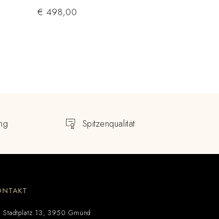
€
498,00
ng
Spitzenqualität
ONTAKT
Stadtplatz 13, 3950 Gmünd