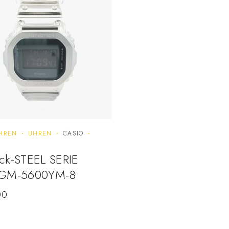
HREN
UHREN
CASIO
ck-STEEL SERIE
 GM-5600YM-8
00