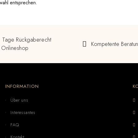
wahl entsprechen.
 Tage Rückgaberecht
Kompetente Beratu
 Onlineshop
INFORMATION
K
Über uns
Interessantes
FAQ
Kontakt