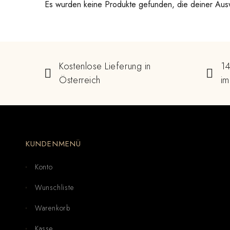
Es wurden keine Produkte gefunden, die deiner Aus
Kostenlose Lieferung in
14
Österreich
im
KUNDENMENÜ
Konto
Wunschliste
Warenkorb
Kasse