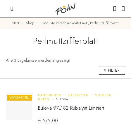
Start
Shop
Produkte verschlagwortet mit „Perlmuttzifferblatt“
Perlmuttzifferblatt
Alle 3 Ergebnisse werden angezeigt
FILTER
DAMENUHREN
HALSKETTEN
SCHMUCK
VORGESTELLT
UHREN
BULOVA
Bulova 97L182 Rubaiyat Limitiert
€
575,00