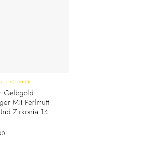
ER
SCHMUCK
r Gelbgold
er Mit Perlmutt
nd Zirkonia 14
00