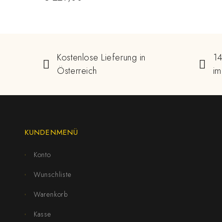
Kostenlose Lieferung in
14
Österreich
im
KUNDENMENÜ
Konto
Wunschliste
Warenkorb
Kasse