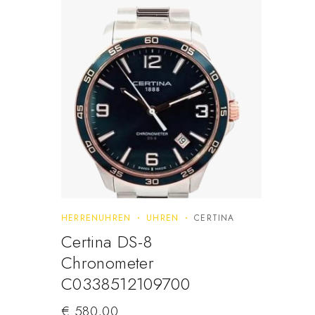
HERRENUHREN
UHREN
CERTINA
Certina DS-8
Chronometer
C0338512109700
€
580,00