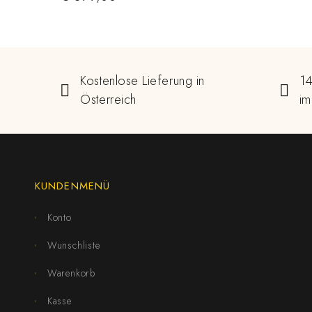
Kostenlose Lieferung in
14
Österreich
im
KUNDENMENÜ
Konto
Wunschliste
Warenkorb
Kasse