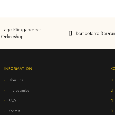
 Tage Rückgaberecht
Kompetente Beratu
 Onlineshop
INFORMATION
K
Über uns
Interessantes
FAQ
Kontakt