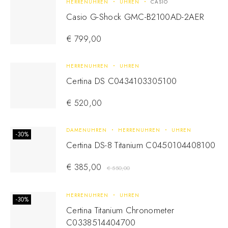
HERRENUHREN
UHREN
CASIO
Casio G-Shock GMC-B2100AD-2AER
€
799,00
HERRENUHREN
UHREN
Certina DS C0434103305100
€
520,00
DAMENUHREN
HERRENUHREN
UHREN
-30%
Certina DS-8 Titanium C0450104408100
€
385,00
€
550,00
HERRENUHREN
UHREN
-30%
Certina Titanium Chronometer
C0338514404700