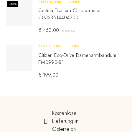
HERRENUHREN
UHREN
-30%
Certina Titanium Chronometer
C0338514404700
€
462,00
€
660,00
DAMENUHREN
UHREN
Citizen Eco-Drive Damenarmbanduhr
EM0990-81L
€
199,00
Kostenlose
Lieferung in
Österreich