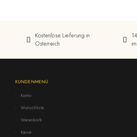
Kostenlose Lieferung in
14
Österreich
im
KUNDENMENÜ
Konto
Wunschliste
Warenkorb
Kasse