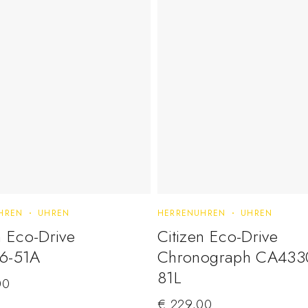
HREN
UHREN
HERRENUHREN
UHREN
n Eco-Drive
Citizen Eco-Drive
6-51A
Chronograph CA433
81L
00
€
229,00