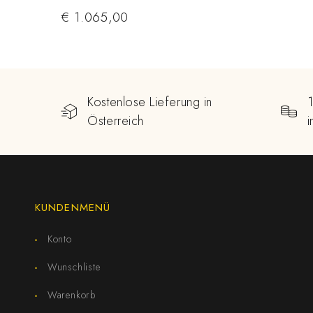
€
1.065,00
Kostenlose Lieferung in
Österreich
KUNDENMENÜ
Konto
Wunschliste
Warenkorb