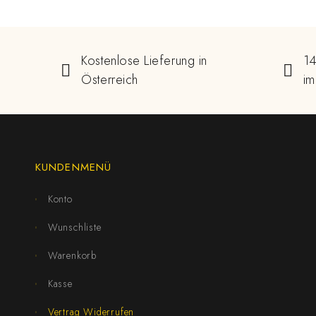
Kostenlose Lieferung in
14
Österreich
im
KUNDENMENÜ
Konto
Wunschliste
Warenkorb
Kasse
Vertrag Widerrufen