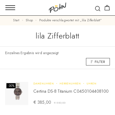
Start
Shop
Produkte verschlagwortet mit „lila Zifferblatt“
lila Zifferblatt
Einzelnes Ergebnis wird angezeigt
FILTER
DAMENUHREN
HERRENUHREN
UHREN
-30%
Certina DS-8 Titanium C0450104408100
€
385,00
€
550,00