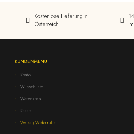
Kostenlose Lieferung in
14
Österreich
im
KUNDENMENÜ
Konto
Wunschliste
Warenkorb
Kasse
Vertrag Widerrufen