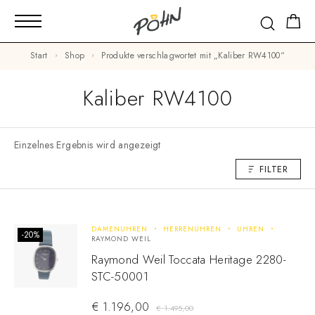
Start
Shop
Produkte verschlagwortet mit „Kaliber RW4100“
Kaliber RW4100
Einzelnes Ergebnis wird angezeigt
FILTER
DAMENUHREN
HERRENUHREN
UHREN
-20%
RAYMOND WEIL
Raymond Weil Toccata Heritage 2280-
STC-50001
€
1.196,00
€
1.495,00