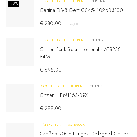
HERRENUHREN
UHREN
CERTINA
-29%
Certina DS-8 Gent C0454102603100
€
280,00
€
395,00
HERRENUHREN
UHREN
CITIZEN
Citizen Funk Solar Herrenuhr AT8238-
84M
€
695,00
DAMENUHREN
UHREN
CITIZEN
Citizen L EM1163-09X
€
299,00
HALSKETTEN
SCHMUCK
Großes 90cm Langes Gelbgold Collier