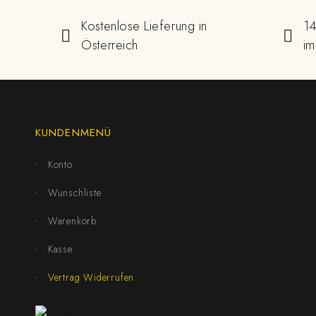
Kostenlose Lieferung in
14
Österreich
im
KUNDENMENÜ
Konto
Wunschliste
Warenkorb
Kasse
Vertrag Widerrufen